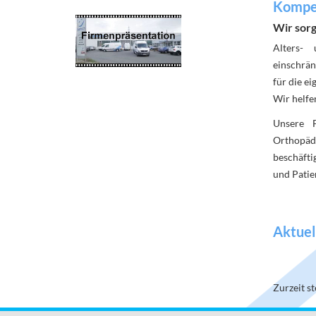
Kompet
Wir sorg
Alters-
einschrän
für die ei
Wir helfe
Unsere F
Orthopäd
beschäfti
und Pati
Aktuel
Zurzeit s