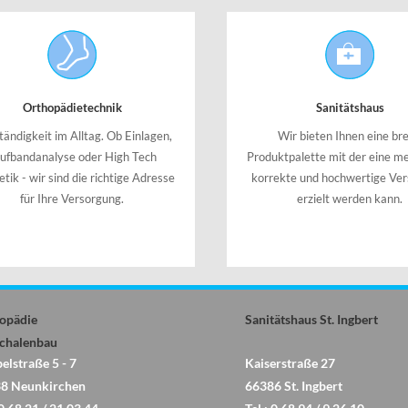
Orthopädietechnik
Sanitätshaus
tändigkeit im Alltag. Ob Einlagen,
Wir bieten Ihnen eine bre
ufbandanalyse oder High Tech
Produktpalette mit der eine me
tik - wir sind die richtige Adresse
korrekte und hochwertige Ve
für Ihre Versorgung.
erzielt werden kann.
opädie
Sanitätshaus St. Ingbert
schalenbau
elstraße 5 - 7
Kaiserstraße 27
8 Neunkirchen
66386 St. Ingbert