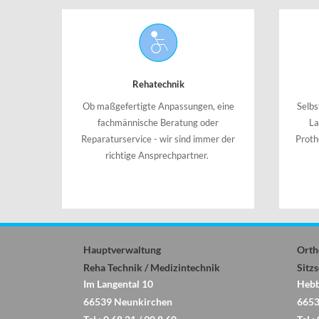
Rehatechnik
Ob maßgefertigte Anpassungen, eine
Selbs
fachmännische Beratung oder
La
Reparaturservice - wir sind immer der
Prothe
richtige Ansprechpartner.
Hauptverwaltung
Orth
Reha Technik / Medizintechnik
Sitz
Im Langental 10
Hebb
66539 Neunkirchen
6653