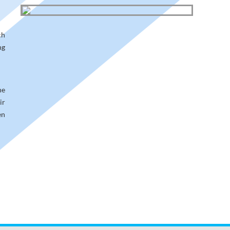
ch
ng
he
ir
en